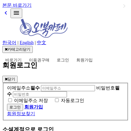
본문 바로가기
keyboard_arrow_left
menu
한국어
|
English
|
中文
카테고리닫기
바로가기
이용권구매
로그인
회원가입
회원로그인
닫기
이메일주소
필수
비밀번호
필
수
이메일주소 저장
자동로그인
회원가입
회원정보찾기
소셜계정으로 로그인