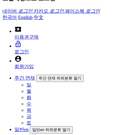
네이버
로그인
카카오
로그인
페이스북
로그인
한국어
English
中文
local_activity
이용권구매
lock_open
로그인
account_circle
회원가입
주간 연재
주간 연재 하위분류 열기
일
월
화
수
목
금
토
일반en
일반en 하위분류 열기