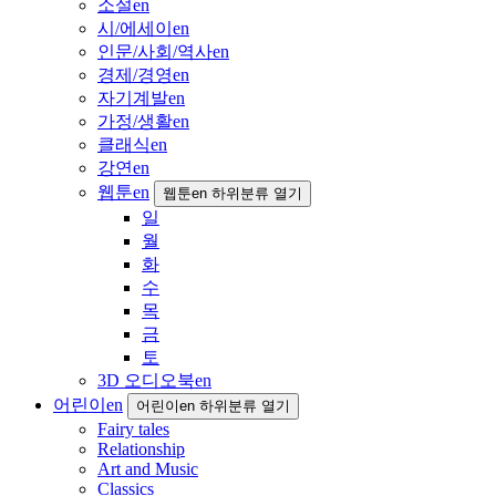
소설en
시/에세이en
인문/사회/역사en
경제/경영en
자기계발en
가정/생활en
클래식en
강연en
웹툰en
웹툰en 하위분류 열기
일
월
화
수
목
금
토
3D 오디오북en
어린이en
어린이en 하위분류 열기
Fairy tales
Relationship
Art and Music
Classics