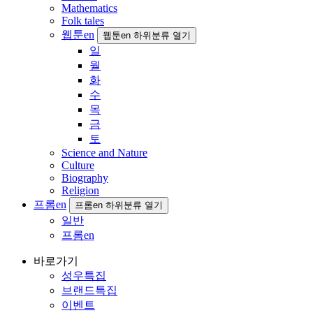
Mathematics
Folk tales
웹툰en
웹툰en 하위분류 열기
일
월
화
수
목
금
토
Science and Nature
Culture
Biography
Religion
프롬en
프롬en 하위분류 열기
일반
프롬en
바로가기
성우특집
브랜드특집
이벤트