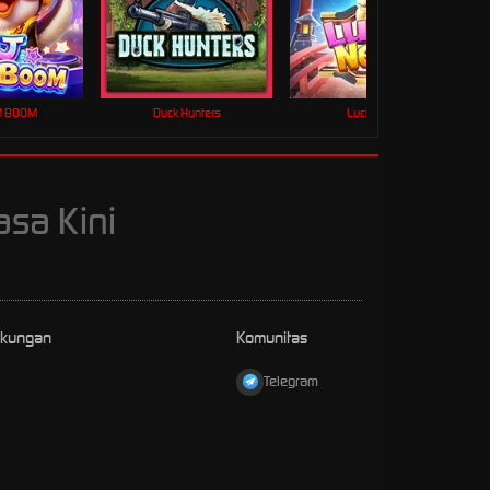
M BOOM
Duck Hunters
Lucky Neko
asa Kini
kungan
Komunitas
Telegram