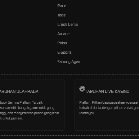
Race
Togel
Crash Game
Arcade
Poker
E-Sports
Sabung Ayam
ARUHAN OLAHRAGA
TARUHAN LIVE KASINO
sbook Gaming Platform Terbaik
Platform Pilihan bagi perusahaan-perusa
arkan lebih banyak game, odds yang
terbaik di dunia, dengan pilihan variasi g
tinggi, dan menyediakan pilihan yang lebih
terbanyak
k untuk pemain.