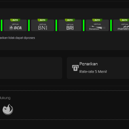
rikan tidak dapat diproses
Penarikan
Rata-rata 5 Menit
dukung